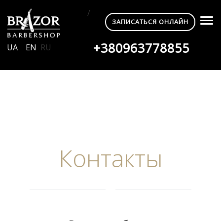
/
ЗАПИСАТЬСЯ ОНЛАЙН
+380963778855
UA
EN
RU
Контакты